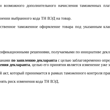
и возможного дополнительного начисления таможенных плат
воении выбранного кода ТН ВЭД на товар.
тственное таможенное оформление товара под указанным кла
ссификационными решениями, получаемыми по инициативе декла
ганами
по заявлению декларанта
с целью заблаговременно опре
щения декларанта
, целью его принятия является изменение уже 
ый акт, который принимается в рамках таможенного контроля п
нять риск изменения кода ТН ВЭД.