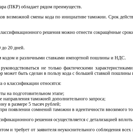
ра (ПКР) обладает рядом преимуществ.
в возможной смены кода по инициативе таможни. Срок действ
классификационного решения можно отнести сокращённые срок
 до 20 дней.
м кодом и различными ставками импортной пошлины и НДС.
руководствоваться не только фактическими характеристикам
р может быть сделан в пользу кода с большей ставкой пошлины
 о классификации относятся:
ты на подготовительном этапе;
ае направления таможней дополнительного запроса;
ну в размере 5 тысяч рублей;
 при появлении сомнений таможни в идентичности ввозимого то
ификационного решения осуществляется с детализацией вплоть 
м и требует от заявителя неукоснительного соблюдения всех 