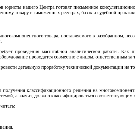
ов юристы нашего Центра готовят письменное консультационн
ному товару в таможенных реестрах, базах и судебной практик
многокомпонентного товара, поставляемого в разобранном, не
.
ебует проведения масштабной аналитической работы. Как п
орудование проводится совместно с лицом, ответственным за 
провести детальную проработку технической документации на 
я получения классификационного решения на многокомпонентн
стемой, а значит, должно классифицироваться соответствующим 
читать:
вания.