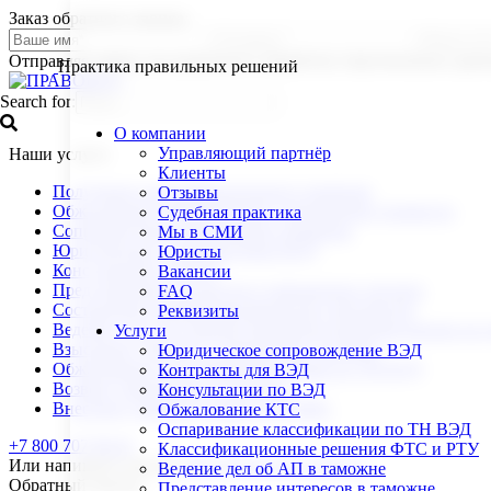
Заказ обратного звонка:
Отправляя заявку, вы разрешаете обработку персональных данн
Практика правильных решений
Search for:
О компании
Управляющий партнёр
Наши услуги
Клиенты
Получение классификационного решения
Отзывы
Обжалование корректировки таможенной стоимости
Судебная практика
Сопровождение камеральных проверок
Мы в СМИ
Юридическое сопровождение ВЭД
Юристы
Консультации по ВЭД
Вакансии
Представление интересов в таможенных органах
FAQ
Составление внешнеэкономических контрактов
Реквизиты
Ведение дела об административном правонарушении на 
Услуги
Взыскание убытков с таможенных органов
Юридическое сопровождение ВЭД
Обжалование классификации товара по ТН ВЭД
Контракты для ВЭД
Возврат таможенных платежей
Консультации по ВЭД
Внесение товарных знаков в ТРОИС
Обжалование КТС
Оспаривание классификации по ТН ВЭД
+7 800 707 99 03
Классификационные решения ФТС и РТУ
Или напишите нам на
office@pravoved-centre.ru
Ведение дел об АП в таможне
Обратный звонок
Представление интересов в таможне